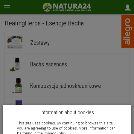
HealingHerbs - Esencje Bacha
Zestawy
Bachs essences
Kompozycje jednoskładnikowe
Kompozycje wieloskładnikowe
Information about cookies
This site uses cookies. By continuing to browse this site
Kosmetyki
you are agreeing to use of cookies. More information can
be found in the
Privacy Policy
.