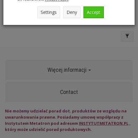
Settings
Deny
Accept
Kompozycja Holograficzna
Więcej informacji
Contact
Nie możemy udzielać porad dot. produktów ze względu na
uwarunkowania prawne. Posiadamy umowę współpracy z
Instytutem Metatron pod adresem
INSTYTUTMETATRON.PL
,
który może udzielić porad produktowych.